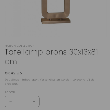
Media
1
MAISON COLLECTION
openen
Tafellamp brons 30x13x81
in
modaal
cm
Normale
€342,95
prijs
Belastingen inbegrepen.
Verzendkosten
worden berekend bij de
checkout.
Aantal
Aantal
Aantal
Aantal
verlagen
verhogen