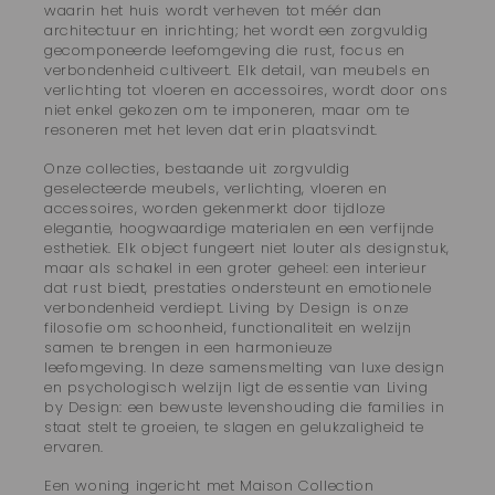
waarin het huis wordt verheven tot méér dan
architectuur en inrichting; het wordt een zorgvuldig
gecomponeerde leefomgeving die rust, focus en
verbondenheid cultiveert. Elk detail, van meubels en
verlichting tot vloeren en accessoires, wordt door ons
niet enkel gekozen om te imponeren, maar om te
resoneren met het leven dat erin plaatsvindt.
Onze collecties, bestaande uit zorgvuldig
geselecteerde meubels, verlichting, vloeren en
accessoires, worden gekenmerkt door tijdloze
elegantie, hoogwaardige materialen en een verfijnde
esthetiek. Elk object fungeert niet louter als designstuk,
maar als schakel in een groter geheel: een interieur
dat rust biedt, prestaties ondersteunt en emotionele
verbondenheid verdiept. Living by Design is onze
filosofie om schoonheid, functionaliteit en welzijn
samen te brengen in een harmonieuze
leefomgeving. In deze samensmelting van luxe design
en psychologisch welzijn ligt de essentie van Living
by Design: een bewuste levenshouding die families in
staat stelt te groeien, te slagen en gelukzaligheid te
ervaren.
Een woning ingericht met Maison Collection