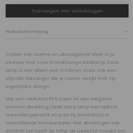
voor
voor
Toevoegen aan winkelwagen
Tafellamp
Tafellamp
brons
brons
30x13x81
30x13x81
cm
cm
Productomschrijving:
Creëer een warme en uitnodigende sfeer in je
interieur met onze bronskleurige tafellamp. Deze
lamp is niet alleen een lichtbron, maar ook een
stijlvolle blikvanger die je ruimte verrijkt met zijn
eigentijdse design.
Met een vierkante RVS basis en een elegante
bronzen afwerking, heeft deze lamp een tijdloze
aantrekkingskracht en past hij moeiteloos in
verschillende interieurstijlen. Met afmetingen van
30x13x81 cm heeft de lamp de perfecte hoogte om