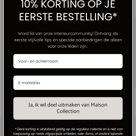
10% KORTING OP JE
“CREATING HOMES THAT FEEL WARMER THAN A
RESTAURANT, MORE PRODUCTIVE THAN AN OFFICE,
MORE INTIMATE THAN A HOTEL.”
EERSTE BESTELLING*
Word lid van onze interieurcommunity! Ontvang als
eerste stijlvolle tips en speciale aanbiedingen die alleen
voor onze leden zijn.
GRATIS VERZENDING VANAF €250
Geen grenzen, alleen stijl. Gratis verzending bij
bestellingen boven €250 binnen Nederland.
van
1
/
6
Ja, ik wil deel uitmaken van Maison
Collection
* Deze korting is uitsluitend geldig op de reguliere collectie en is niet van
toepassing op reeds afgeprijsde artikelen, sale-items, of andere lopende