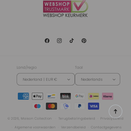
Facebook
Instagram
TikTok
Pinterest
Land/regio
Taal
Nederland | EUR €
Nederlands
Betaalmethoden
© 2026,
Maison Collection
Terugbetalingsbeleid
Privacybeleid
Algemene voorwaarden
Verzendbeleid
Contactgegevens