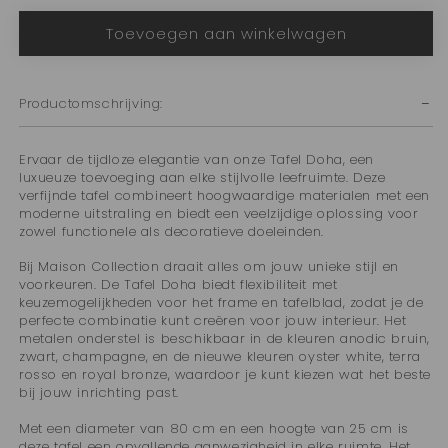
voor
voor
Toevoegen aan winkelwagen
Salontafel
Salontafel
Doha
Doha
Ø80xH40
Ø80xH40
cm
cm
Productomschrijving:
Ervaar de tijdloze elegantie van onze Tafel Doha, een
luxueuze toevoeging aan elke stijlvolle leefruimte. Deze
verfijnde tafel combineert hoogwaardige materialen met een
moderne uitstraling en biedt een veelzijdige oplossing voor
zowel functionele als decoratieve doeleinden.
Bij Maison Collection draait alles om jouw unieke stijl en
voorkeuren. De Tafel Doha biedt flexibiliteit met
keuzemogelijkheden voor het frame en tafelblad, zodat je de
perfecte combinatie kunt creëren voor jouw interieur. Het
metalen onderstel is beschikbaar in de kleuren anodic bruin,
zwart, champagne, en de nieuwe kleuren oyster white, terra
rosso en royal bronze, waardoor je kunt kiezen wat het beste
bij jouw inrichting past.
Met een diameter van 80 cm en een hoogte van 25 cm is
deze tafel een opvallende aanwezigheid in elke ruimte. Het