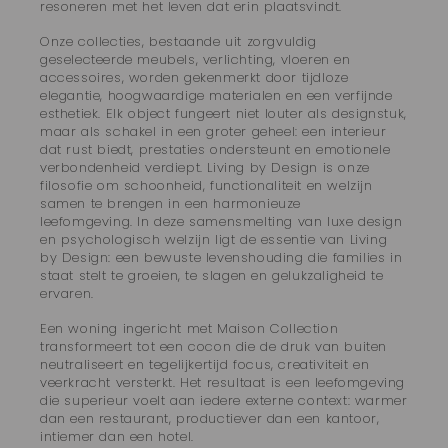
resoneren met het leven dat erin plaatsvindt.
Onze collecties, bestaande uit zorgvuldig
geselecteerde meubels, verlichting, vloeren en
accessoires, worden gekenmerkt door tijdloze
elegantie, hoogwaardige materialen en een verfijnde
esthetiek. Elk object fungeert niet louter als designstuk,
maar als schakel in een groter geheel: een interieur
dat rust biedt, prestaties ondersteunt en emotionele
verbondenheid verdiept. Living by Design is onze
filosofie om schoonheid, functionaliteit en welzijn
samen te brengen in een harmonieuze
leefomgeving. In deze samensmelting van luxe design
en psychologisch welzijn ligt de essentie van Living
by Design: een bewuste levenshouding die families in
staat stelt te groeien, te slagen en gelukzaligheid te
ervaren.
Een woning ingericht met Maison Collection
transformeert tot een cocon die de druk van buiten
neutraliseert en tegelijkertijd focus, creativiteit en
veerkracht versterkt. Het resultaat is een leefomgeving
die superieur voelt aan iedere externe context: warmer
dan een restaurant, productiever dan een kantoor,
intiemer dan een hotel.