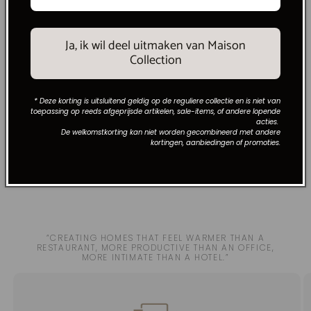
Welkomskorting van 10%
Ja, ik wil deel uitmaken van Maison
Collection
Afleveropties
* Deze korting is uitsluitend geldig op de reguliere collectie en is niet van
Veilig winkelen
toepassing op reeds afgeprijsde artikelen, sale-items, of andere lopende
acties.
De welkomstkorting kan niet worden gecombineerd met andere
Tevredenheidsgarantie
kortingen, aanbiedingen of promoties.
“CREATING HOMES THAT FEEL WARMER THAN A
RESTAURANT, MORE PRODUCTIVE THAN AN OFFICE,
MORE INTIMATE THAN A HOTEL.”