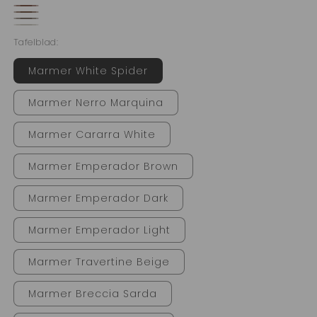
Champagne
Zwart
Terra
Royal
Anodic
Rosso
Oyster
Bronze
Tafelblad:
bruin
White
Marmer White Spider
Marmer Nerro Marquina
Marmer Cararra White
Marmer Emperador Brown
Marmer Emperador Dark
Marmer Emperador Light
Marmer Travertine Beige
Marmer Breccia Sarda