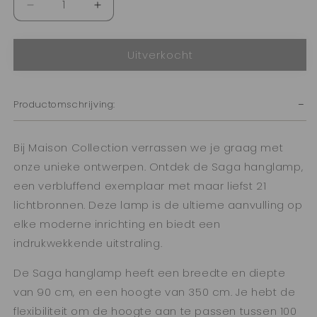
Aantal
Aantal
verlagen
verhogen
voor
voor
Uitverkocht
Hanglamp
Hanglamp
Saga
Saga
21
21
|
|
Productomschrijving:
amber
amber
glas
glas
Bij Maison Collection verrassen we je graag met
onze unieke ontwerpen. Ontdek de Saga hanglamp,
een verbluffend exemplaar met maar liefst 21
lichtbronnen. Deze lamp is de ultieme aanvulling op
elke moderne inrichting en biedt een
indrukwekkende uitstraling.
De Saga hanglamp heeft een breedte en diepte
van 90 cm, en een hoogte van 350 cm. Je hebt de
flexibiliteit om de hoogte aan te passen tussen 100