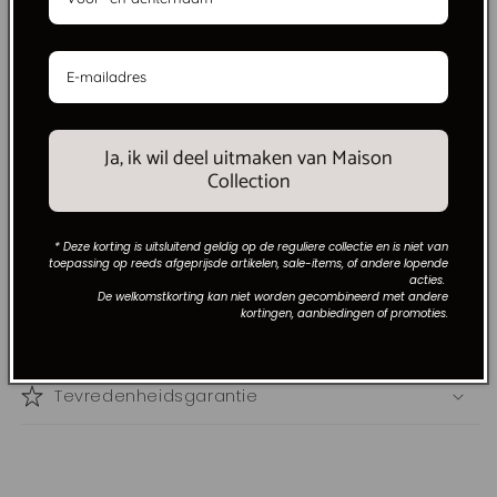
Nee
lichtbronnen:
Levertijd:
7-10 werkdagen
Ja, ik wil deel uitmaken van Maison
Vragen over dit product?
Collection
Welkomskorting van 10%
* Deze korting is uitsluitend geldig op de reguliere collectie en is niet van
toepassing op reeds afgeprijsde artikelen, sale-items, of andere lopende
Afleveropties
acties.
De welkomstkorting kan niet worden gecombineerd met andere
kortingen, aanbiedingen of promoties.
Veilig winkelen
Tevredenheidsgarantie