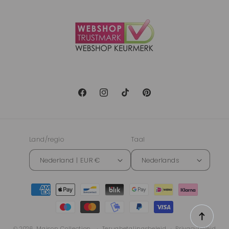
Facebook
Instagram
TikTok
Pinterest
Land/regio
Taal
Nederland | EUR €
Nederlands
Betaalmethoden
© 2026,
Maison Collection
Terugbetalingsbeleid
Privacybeleid