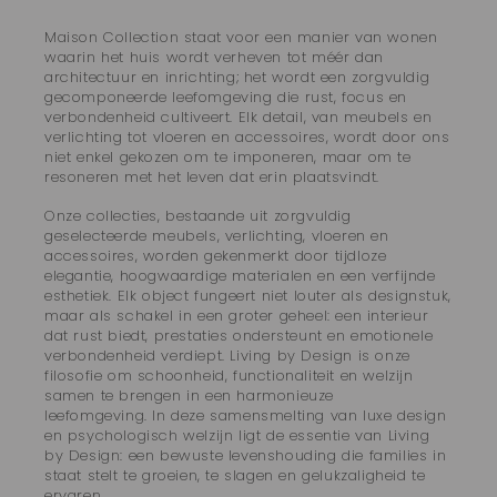
Maison Collection staat voor een manier van wonen
waarin het huis wordt verheven tot méér dan
architectuur en inrichting; het wordt een zorgvuldig
gecomponeerde leefomgeving die rust, focus en
verbondenheid cultiveert. Elk detail, van meubels en
verlichting tot vloeren en accessoires, wordt door ons
niet enkel gekozen om te imponeren, maar om te
resoneren met het leven dat erin plaatsvindt.
Onze collecties, bestaande uit zorgvuldig
geselecteerde meubels, verlichting, vloeren en
accessoires, worden gekenmerkt door tijdloze
elegantie, hoogwaardige materialen en een verfijnde
esthetiek. Elk object fungeert niet louter als designstuk,
maar als schakel in een groter geheel: een interieur
dat rust biedt, prestaties ondersteunt en emotionele
verbondenheid verdiept. Living by Design is onze
filosofie om schoonheid, functionaliteit en welzijn
samen te brengen in een harmonieuze
leefomgeving. In deze samensmelting van luxe design
en psychologisch welzijn ligt de essentie van Living
by Design: een bewuste levenshouding die families in
staat stelt te groeien, te slagen en gelukzaligheid te
ervaren.