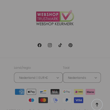
Facebook
Instagram
TikTok
Pinterest
Land/regio
Taal
Nederland | EUR €
Nederlands
Betaalmethoden