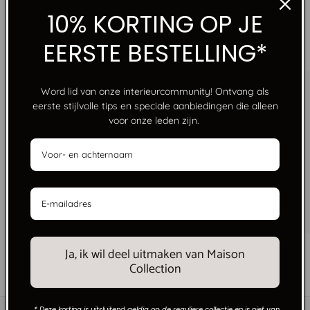
10% KORTING OP JE
“CREATING HOMES THAT FEEL WARMER THAN A
EERSTE BESTELLING*
RESTAURANT, MORE PRODUCTIVE THAN AN OFFICE,
MORE INTIMATE THAN A HOTEL.”
Word lid van onze interieurcommunity! Ontvang als
eerste stijlvolle tips en speciale aanbiedingen die alleen
voor onze leden zijn.
GRATIS VERZENDING VANAF €250
Geen grenzen, alleen stijl. Gratis verzending bij
bestellingen boven €250 binnen Nederland.
Ja, ik wil deel uitmaken van Maison
van
1
/
6
Collection
* Deze korting is uitsluitend geldig op de reguliere collectie en is niet van