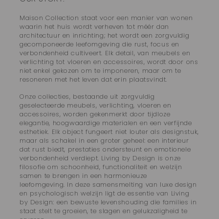
Maison Collection staat voor een manier van wonen
waarin het huis wordt verheven tot méér dan
architectuur en inrichting; het wordt een zorgvuldig
gecomponeerde leefomgeving die rust, focus en
verbondenheid cultiveert. Elk detail, van meubels en
verlichting tot vloeren en accessoires, wordt door ons
niet enkel gekozen om te imponeren, maar om te
resoneren met het leven dat erin plaatsvindt.
Onze collecties, bestaande uit zorgvuldig
geselecteerde meubels, verlichting, vloeren en
accessoires, worden gekenmerkt door tijdloze
elegantie, hoogwaardige materialen en een verfijnde
esthetiek. Elk object fungeert niet louter als designstuk,
maar als schakel in een groter geheel: een interieur
dat rust biedt, prestaties ondersteunt en emotionele
verbondenheid verdiept. Living by Design is onze
filosofie om schoonheid, functionaliteit en welzijn
samen te brengen in een harmonieuze
leefomgeving. In deze samensmelting van luxe design
en psychologisch welzijn ligt de essentie van Living
by Design: een bewuste levenshouding die families in
staat stelt te groeien, te slagen en gelukzaligheid te