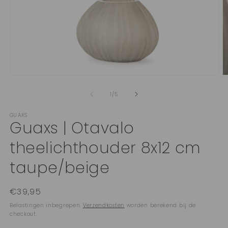
Media
M
1
2
openen
o
van
1
/
5
in
in
modaal
m
GUAXS
Guaxs | Otavalo
theelichthouder 8x12 cm
taupe/beige
Normale
€39,95
prijs
Belastingen inbegrepen.
Verzendkosten
worden berekend bij de
checkout.