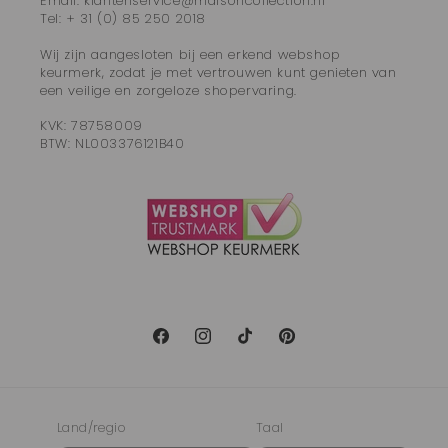
Email: klantenservice@maisoncollection.nl
Tel: + 31 (0) 85 250 2018
Wij zijn aangesloten bij een erkend webshop
keurmerk, zodat je met vertrouwen kunt genieten van
een veilige en zorgeloze shopervaring.
KVK: 78758009
BTW: NL003376121B40
Facebook
Instagram
TikTok
Pinterest
Land/regio
Taal