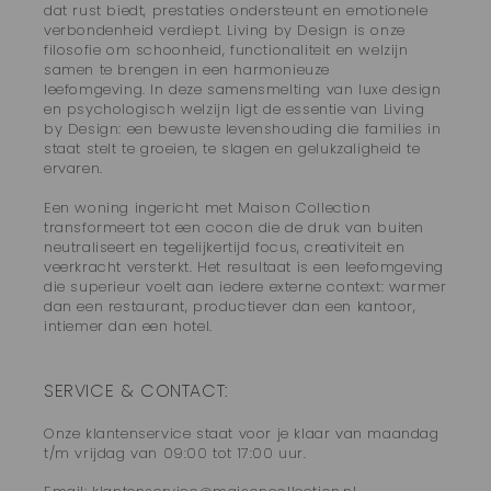
dat rust biedt, prestaties ondersteunt en emotionele
verbondenheid verdiept. Living by Design is onze
filosofie om schoonheid, functionaliteit en welzijn
samen te brengen in een harmonieuze
leefomgeving. In deze samensmelting van luxe design
en psychologisch welzijn ligt de essentie van Living
by Design: een bewuste levenshouding die families in
staat stelt te groeien, te slagen en gelukzaligheid te
ervaren.
Een woning ingericht met Maison Collection
transformeert tot een cocon die de druk van buiten
neutraliseert en tegelijkertijd focus, creativiteit en
veerkracht versterkt. Het resultaat is een leefomgeving
die superieur voelt aan iedere externe context: warmer
dan een restaurant, productiever dan een kantoor,
intiemer dan een hotel.
SERVICE & CONTACT:
Onze klantenservice staat voor je klaar van maandag
t/m vrijdag van 09:00 tot 17:00 uur.