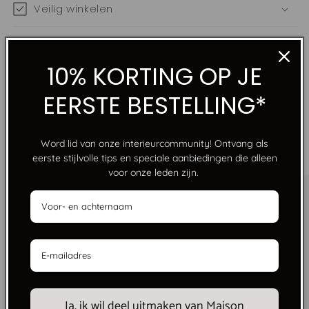
Veilig winkelen
Tevredenheidsgarantie
10% KORTING OP JE
EERSTE BESTELLING*
“CREATING HOMES THAT FEEL WARMER THAN A
Word lid van onze interieurcommunity! Ontvang als
RESTAURANT, MORE PRODUCTIVE THAN AN OFFICE,
eerste stijlvolle tips en speciale aanbiedingen die alleen
MORE INTIMATE THAN A HOTEL.”
voor onze leden zijn.
GRATIS VERZENDING VANAF €250
Geen grenzen, alleen stijl. Gratis verzending bij
Ja, ik wil deel uitmaken van Maison