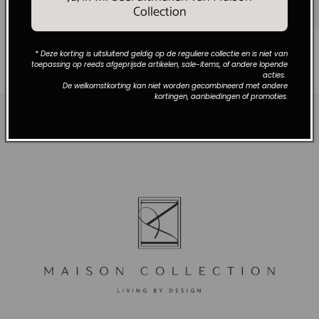
bestellingen boven €250 binnen Nederland.
Collection
van
1
/
6
* Deze korting is uitsluitend geldig op de reguliere collectie en is niet van
toepassing op reeds afgeprijsde artikelen, sale-items, of andere lopende
acties.
De welkomstkorting kan niet worden gecombineerd met andere
kortingen, aanbiedingen of promoties.